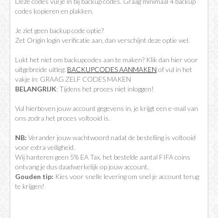
Deze codes vul je in bij backup codes. Graag minimaal 4 backup
codes kopieren en plakken.
Je ziet geen backup code optie?
Zet Origin login verificatie aan, dan verschijnt deze optie wel.
Lukt het niet om backupcodes aan te maken? Klik dan hier voor
uitgebreide uitleg:
BACKUPCODES AANMAKEN
of vul in het
vakje in: GRAAG ZELF CODES MAKEN
BELANGRIJK
: Tijdens het proces niet inloggen!
Vul hierboven jouw account gegevens in, je krijgt een e-mail van
ons zodra het proces voltooid is.
NB:
Verander jouw wachtwoord nadat de bestelling is voltooid
voor extra veiligheid.
Wij hanteren geen 5% EA Tax, het bestelde aantal FIFA coins
ontvang je dus daadwerkelijk op jouw account.
Gouden tip:
Kies voor snelle levering om snel je account terug
te krijgen!