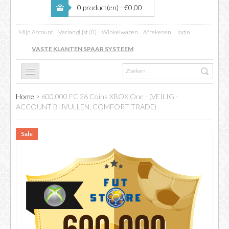
0 product(en) - €0,00
Mijn Account
Verlanglijst (0)
Winkelwagen
Afrekenen
login
VASTE KLANTEN SPAAR SYSTEEM
Home
>
600.000 FC 26 Coins XBOX One - (VEILIG -
FC 26
ACCOUNT BIJVULLEN, COMFORT TRADE)
Sale
FIFA BOOSTING
COINS VERKOPEN
INFO