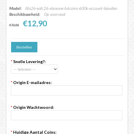
Model:
fifa26-eafc26-xboxone-futcoins-600k-account-bijvullen
Beschikbaarheid:
Op voorraad
€12,90
€72,00
*
Snelle Levering?:
*
Origin E-mailadres:
*
Origin Wachtwoord:
*
Huidige Aantal Coins: