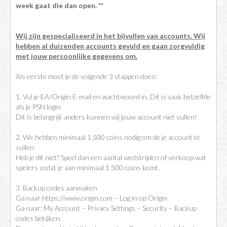
week gaat die dan open. **
Wij zijn gespecialiseerd in het bijvullen van accounts. Wij
hebben al duizenden accounts gevuld en gaan zorgvuldig
met jouw persoonlijke gegevens om.
Als eerste moet je de volgende 3 stappen doen:
1. Vul je EA/Origin E-mail en wachtwoord in. Dit is vaak hetzelfde
als je PSN login
Dit is belangrijk anders kunnen wij jouw account niet vullen!
2. We hebben minimaal 1.500 coins nodig om de je account te
vullen.
Heb je dit niet? Speel dan een aantal wedstrijden of verkoop wat
spelers zodat je aan minimaal 1.500 coins komt.
3. Backup codes aanmaken
Ga naar https://www.origin.com – Log in op Origin
Ga naar: My Account – Privacy Settings – Security – Backup
codes bekijken.