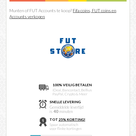
Munten of FUT Accounts te koop?
Fifa coins, FUT coins en
Accounts verkopen
100% VEILIG BETALEN
iDeal, Bancontact, Belfius
PayPal, Crypto & Meer
SNELLE LEVERING
Gemiddelde levertijd
is
40
minuten
TOT
25% KORTING!
Spaar automatisch
voor flinke kortingen