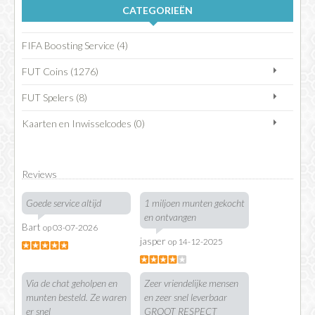
CATEGORIEËN
FIFA Boosting Service (4)
FUT Coins (1276)
FUT Spelers (8)
Kaarten en Inwisselcodes (0)
Reviews
Goede service altijd
1 miljoen munten gekocht
en ontvangen
Bart
op 03-07-2026
jasper
op 14-12-2025
Via de chat geholpen en
Zeer vriendelijke mensen
munten besteld. Ze waren
en zeer snel leverbaar
er snel
GROOT RESPECT