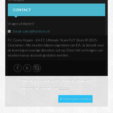
Nieuwsbrief
CONTACT
Vragen of ideeën?
Email:
sales@futstore.nl
FC Coins Kopen - EA FC Ultimate Team FUT Store © 2025 -
Disclaimer: Alle munten blijven eigendom van EA. Je betaalt voor
de levering en overige diensten. Let op: Door het verkrijgen van
munten kan je account gesloten worden.
Om je beter van dienst te kunnen zijn maakt
Futstore.nl gebruik van
cookies
.
✔ Verberg deze melding