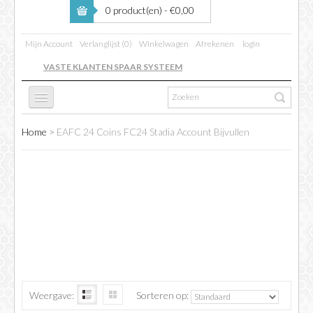
0 product(en) - €0,00
Mijn Account
Verlanglijst (0)
Winkelwagen
Afrekenen
login
VASTE KLANTEN SPAAR SYSTEEM
Home
>
EAFC 24 Coins FC24 Stadia Account Bijvullen
FC 26
FIFA BOOSTING
EAFC 24 COINS FC24 STADIA
COINS VERKOPEN
ACCOUNT BIJVULLEN
INFO
Weergave:
Sorteren op: