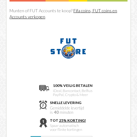
Munten of FUT Accounts te koop?
Fifa coins, FUT coins en
Accounts verkopen
100% VEILIG BETALEN
iDeal, Bancontact, Belfius
PayPal, Crypto & Meer
SNELLE LEVERING
Gemiddelde levertijd
is
40
minuten
TOT
25% KORTING!
Spaar automatisch
voor flinke kortingen