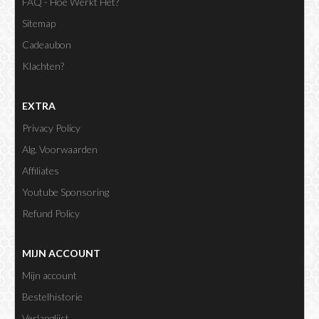
FAQ - Hoe Werkt Het?
Sitemap
Cadeaubon
Klachten?
EXTRA
Privacy Policy
Alg. Voorwaarden
Affiliates
Youtube Sponsoring
Refund Policy
MIJN ACCOUNT
Mijn account
Bestelhistorie
Verlanglijst