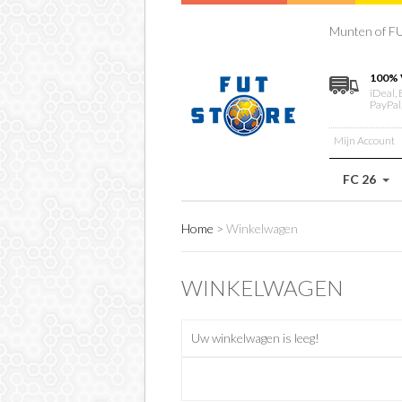
Munten of FU
100% 
iDeal, 
PayPal
Mijn Account
FC 26
Home
>
Winkelwagen
WINKELWAGEN
Uw winkelwagen is leeg!