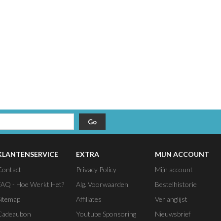
KLANTENSERVICE
EXTRA
MIJN ACCOUNT
Contact
Privacy Policy
Mijn account
FAQ - Hoe Werkt Het?
Alg. Voorwaarden
Bestelhistorie
Sitemap
Affiliates
Verlanglijst
Cadeaubon
Youtube Sponsoring
Nieuwsbrief