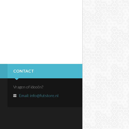
CONTACT
Vragen of ideeën?
Email:
info@futstore.nl