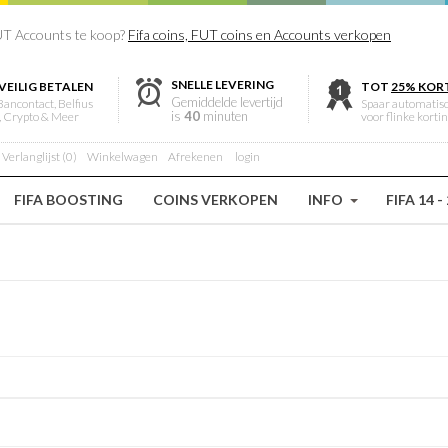
T Accounts te koop?
Fifa coins, FUT coins en Accounts verkopen
SNELLE LEVERING
VEILIG BETALEN
TOT
25% KOR
Gemiddelde levertijd
Bancontact, Belfius
Spaar automatis
is
40
minuten
, Crypto & Meer
voor flinke korti
Verlanglijst (0)
Winkelwagen
Afrekenen
login
FIFA BOOSTING
COINS VERKOPEN
INFO
FIFA 14 -