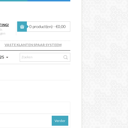
TING!
0 product(en) - €0,00
ch
ngen
VASTE KLANTEN SPAAR SYSTEEM
 25
Verder