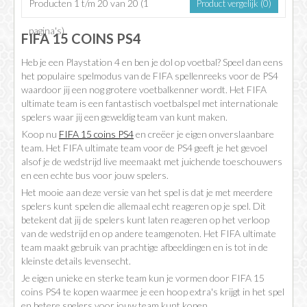
Producten 1 t/m 20 van 20 (1
Product vergelijk (0)
pagina's)
FIFA 15 COINS PS4
Heb je een Playstation 4 en ben je dol op voetbal? Speel dan eens
het populaire spelmodus van de FIFA spellenreeks voor de PS4
waardoor jij een nog grotere voetbalkenner wordt. Het FIFA
ultimate team is een fantastisch voetbalspel met internationale
spelers waar jij een geweldig team van kunt maken.
Koop nu
FIFA 15 coins PS4
en creëer je eigen onverslaanbare
team. Het FIFA ultimate team voor de PS4 geeft je het gevoel
alsof je de wedstrijd live meemaakt met juichende toeschouwers
en een echte bus voor jouw spelers.
Het mooie aan deze versie van het spel is dat je met meerdere
spelers kunt spelen die allemaal echt reageren op je spel. Dit
betekent dat jij de spelers kunt laten reageren op het verloop
van de wedstrijd en op andere teamgenoten. Het FIFA ultimate
team maakt gebruik van prachtige afbeeldingen en is tot in de
kleinste details levensecht.
Je eigen unieke en sterke team kun je vormen door FIFA 15
coins PS4 te kopen waarmee je een hoop extra's krijgt in het spel
en betere spelers voor jouw team kunt kopen.