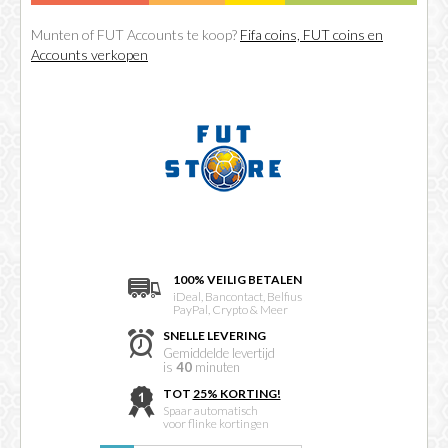
Munten of FUT Accounts te koop?
Fifa coins, FUT coins en
Accounts verkopen
100% VEILIG BETALEN
iDeal, Bancontact, Belfius
PayPal, Crypto & Meer
SNELLE LEVERING
Gemiddelde levertijd
is
40
minuten
TOT
25% KORTING!
Spaar automatisch
voor flinke kortingen