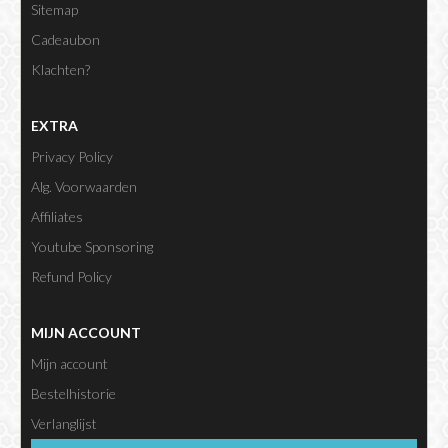
Sitemap
Cadeaubon
Klachten?
EXTRA
Privacy Policy
Alg. Voorwaarden
Affiliates
Youtube Sponsoring
Refund Policy
MIJN ACCOUNT
Mijn account
Bestelhistorie
Verlanglijst