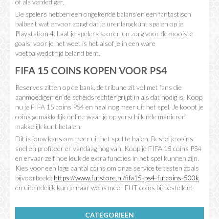
of als verdediger.
De spelers hebben een ongekende balans en een fantastisch
balbezit wat ervoor zorgt dat je urenlang kunt spelen op je
Playstation 4. Laat je spelers scoren en zorg voor de mooiste
goals; voor je het weet is het alsof je in een ware
voetbalwedstrijd beland bent.
FIFA 15 COINS KOPEN VOOR PS4
Reserves zitten op de bank, de tribune zit vol met fans die
aanmoedigen en de scheidsrechter grijpt in als dat nodig is. Koop
nu je FIFA 15 coins PS4 en haal nog meer uit het spel. Je koopt je
coins gemakkelijk online waar je op verschillende manieren
makkelijk kunt betalen.
Dit is jouw kans om meer uit het spel te halen. Bestel je coins
snel en profiteer er vandaag nog van. Koop je FIFA 15 coins PS4
en ervaar zelf hoe leuk de extra functies in het spel kunnen zijn.
Kies voor een lage aantal coins om onze service te testen zoals
bijvoorbeeld:
https://www.futstore.nl/fifa15-ps4-futcoins-500k
en uiteindelijk kun je naar wens meer FUT coins bij bestellen!
CATEGORIEËN