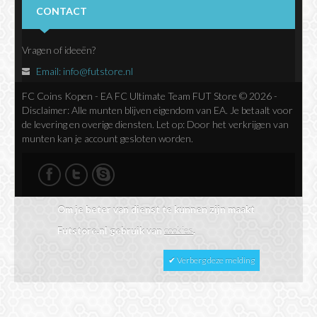
Nieuwsbrief
CONTACT
Vragen of ideeën?
Email:
info@futstore.nl
FC Coins Kopen - EA FC Ultimate Team FUT Store © 2026 -
Disclaimer: Alle munten blijven eigendom van EA. Je betaalt voor
de levering en overige diensten. Let op: Door het verkrijgen van
munten kan je account gesloten worden.
Om je beter van dienst te kunnen zijn maakt
Futstore.nl gebruik van
cookies
.
✔ Verberg deze melding