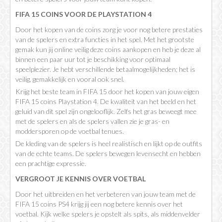
FIFA 15 COINS VOOR DE PLAYSTATION 4
Door het kopen van de coins zorg je voor nog betere prestaties
van de spelers en extra functies in het spel. Met het grootste
gemak kun jij online veilig deze coins aankopen en heb je deze al
binnen een paar uur tot je beschikking voor optimaal
speelplezier. Je hebt verschillende betaalmogelijkheden; het is
veilig, gemakkelijk en vooral ook snel.
Krijg het beste team in FIFA 15 door het kopen van jouw eigen
FIFA 15 coins Playstation 4. De kwaliteit van het beeld en het
geluid van dit spel zijn ongelooflijk. Zelfs het gras beweegt mee
met de spelers en als de spelers vallen zie je gras- en
moddersporen op de voetbal tenues.
De kleding van de spelers is heel realistisch en lijkt op de outfits
van de echte teams. De spelers bewegen levensecht en hebben
een prachtige expressie.
VERGROOT JE KENNIS OVER VOETBAL
Door het uitbreiden en het verbeteren van jouw team met de
FIFA 15 coins PS4 krijg jij een nog betere kennis over het
voetbal. Kijk welke spelers je opstelt als spits, als middenvelder