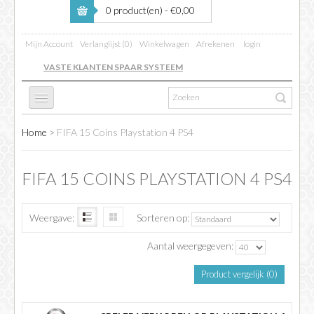
0 product(en) - €0,00
Mijn Account
Verlanglijst (0)
Winkelwagen
Afrekenen
login
VASTE KLANTEN SPAAR SYSTEEM
Home
>
FIFA 15 Coins Playstation 4 PS4
FC 26
FIFA 15 COINS PLAYSTATION 4 PS4
FIFA BOOSTING
Weergave:
Sorteren op:
COINS VERKOPEN
Aantal weergegeven:
Product vergelijk (0)
INFO