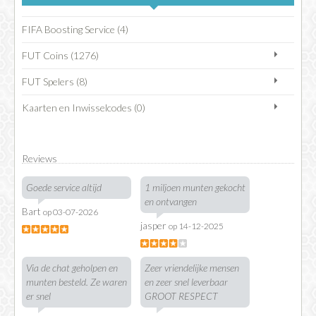
FIFA Boosting Service (4)
FUT Coins (1276)
FUT Spelers (8)
Kaarten en Inwisselcodes (0)
Reviews
Goede service altijd
1 miljoen munten gekocht
en ontvangen
Bart
op 03-07-2026
jasper
op 14-12-2025
Via de chat geholpen en
Zeer vriendelijke mensen
munten besteld. Ze waren
en zeer snel leverbaar
er snel
GROOT RESPECT