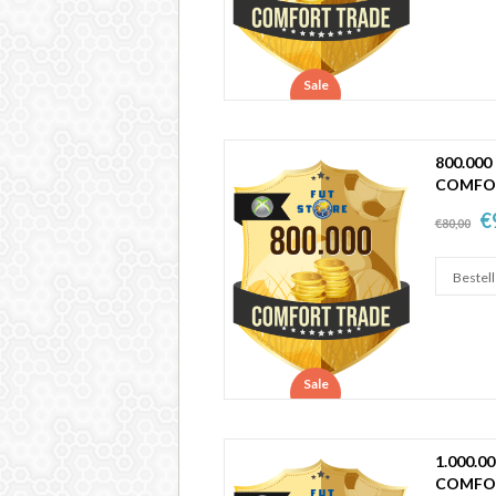
Sale
800.000
COMFO
€
€80,00
Sale
1.000.0
COMFO