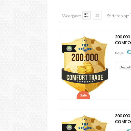
Weergave:
Sorteren op:
200.000
COMFO
€
€20,00
Sale
300.000
COMFO
€