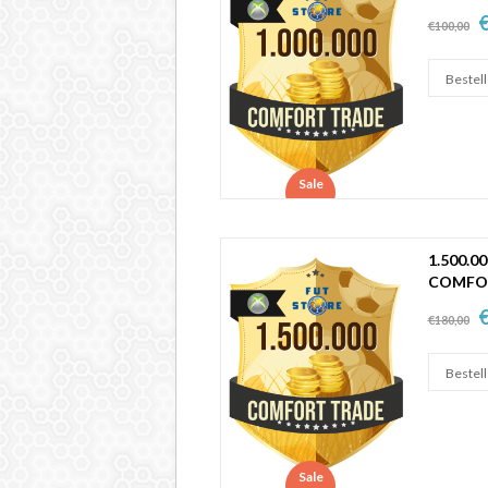
€
€100,00
Sale
1.500.0
COMFO
€
€180,00
Sale