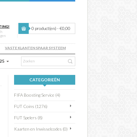
TING!
0 product(en) - €0,00
ch
ngen
VASTE KLANTEN SPAAR SYSTEEM
 25
CATEGORIEËN
FIFA Boosting Service (4)
FUT Coins (1276)
FUT Spelers (8)
Kaarten en Inwisselcodes (0)