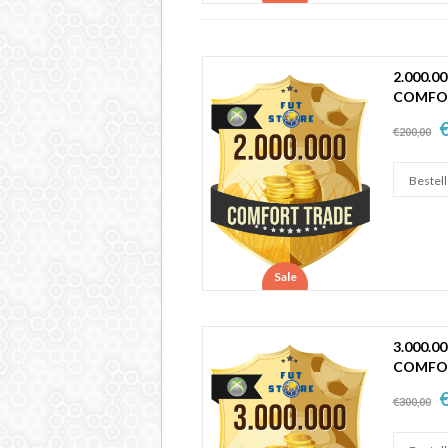
2.000.0
COMFO
€
€200,00
Sale
3.000.0
COMFO
€
€300,00