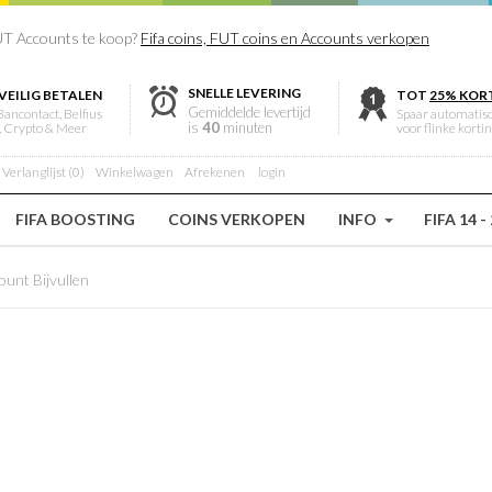
T Accounts te koop?
Fifa coins, FUT coins en Accounts verkopen
SNELLE LEVERING
VEILIG BETALEN
TOT
25% KOR
Gemiddelde levertijd
Bancontact, Belfius
Spaar automatis
is
40
minuten
, Crypto & Meer
voor flinke korti
Verlanglijst (0)
Winkelwagen
Afrekenen
login
FIFA BOOSTING
COINS VERKOPEN
INFO
FIFA 14 -
ount Bijvullen
XBOX SERIES X ACCOUNT BIJVULLEN