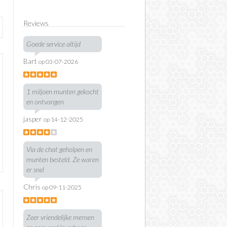
Reviews
Goede service altijd
Bart
op 03-07-2026
1 miljoen munten gekocht
en ontvangen
jasper
op 14-12-2025
Via de chat geholpen en
munten besteld. Ze waren
er snel
Chris
op 09-11-2025
Zeer vriendelijke mensen