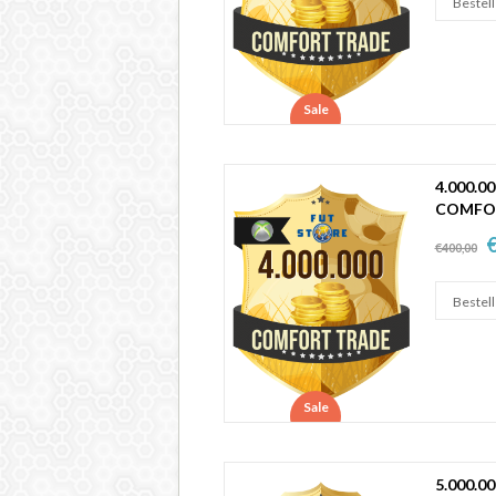
Sale
4.000.0
COMFO
€
€400,00
Sale
5.000.0