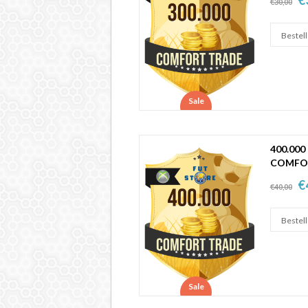
€30,00
Sale
400.000
COMFO
€
€40,00
Sale