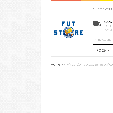
Munten of FU
100% 
iDeal, 
PayPal
Mijn Account
FC 26
Home
>
FIFA 23 Coins Xbox Series X Acc
FIFA 23 COINS 