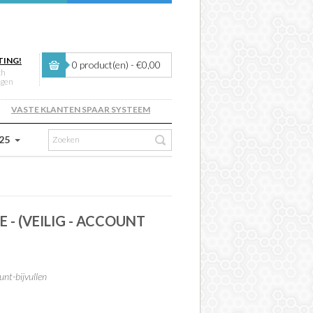
TING!
0 product(en) - €0,00
ch
ngen
VASTE KLANTEN SPAAR SYSTEEM
 25
 - (VEILIG - ACCOUNT
nt-bijvullen