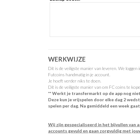
WERKWIJZE
Dit is de veiligste manier van leveren. We loggen 
Futcoins handmatig in je account.
Je hoeft verder niks te doen.
Dit is de veiligste manier van om FC coins te ko
** Werkt je transfermarkt op de app nog nie
Deze kun je vrijspelen door elke dag 2 wedst
spelen per dag. Na gemiddeld een week gaat 
Wij zijn gespecialiseerd in het bijvullen van
accounts gevuld en gaan zorgvuldig met jou