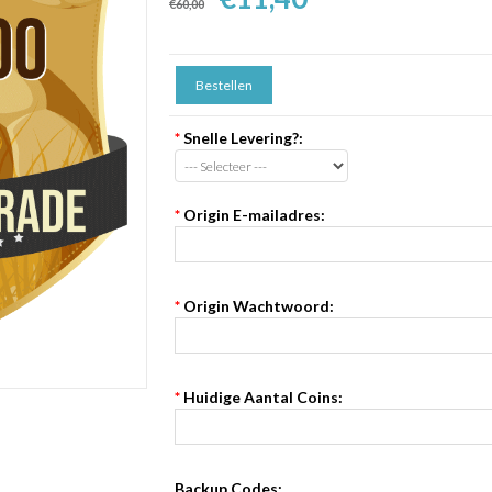
€60,00
*
Snelle Levering?:
*
Origin E-mailadres:
*
Origin Wachtwoord:
*
Huidige Aantal Coins:
Backup Codes: