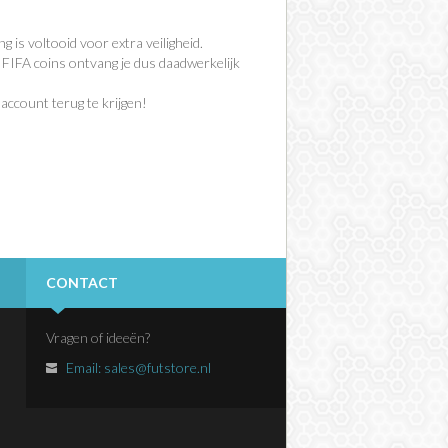
is voltooid voor extra veiligheid.
 FIFA coins ontvang je dus daadwerkelijk
 account terug te krijgen!
CONTACT
Vragen of ideeën?
Email:
sales@futstore.nl