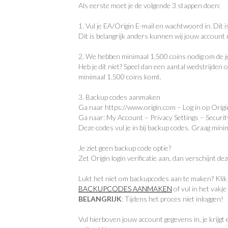
Als eerste moet je de volgende 3 stappen doen:
1. Vul je EA/Origin E-mail en wachtwoord in. Dit is
Dit is belangrijk anders kunnen wij jouw account n
2. We hebben minimaal 1.500 coins nodig om de je
Heb je dit niet? Speel dan een aantal wedstrijden 
minimaal 1.500 coins komt.
3. Backup codes aanmaken
Ga naar https://www.origin.com – Log in op Origi
Ga naar: My Account – Privacy Settings – Securit
Deze codes vul je in bij backup codes. Graag min
Je ziet geen backup code optie?
Zet Origin login verificatie aan, dan verschijnt dez
Lukt het niet om backupcodes aan te maken? Klik d
BACKUPCODES AANMAKEN
of vul in het va
BELANGRIJK
: Tijdens het proces niet inloggen!
Vul hierboven jouw account gegevens in, je krijgt