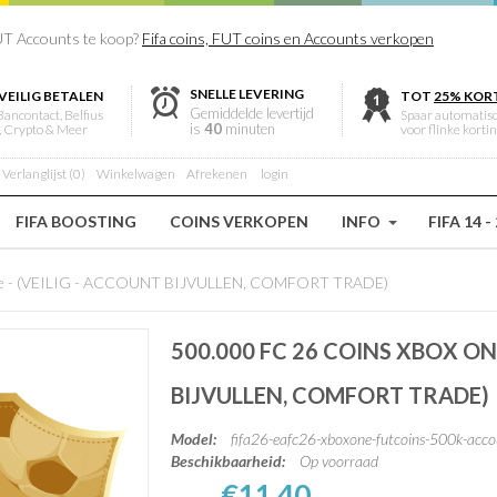
T Accounts te koop?
Fifa coins, FUT coins en Accounts verkopen
SNELLE LEVERING
VEILIG BETALEN
TOT
25% KOR
Gemiddelde levertijd
Bancontact, Belfius
Spaar automatis
is
40
minuten
, Crypto & Meer
voor flinke korti
Verlanglijst (0)
Winkelwagen
Afrekenen
login
FIFA BOOSTING
COINS VERKOPEN
INFO
FIFA 14 -
ne - (VEILIG - ACCOUNT BIJVULLEN, COMFORT TRADE)
500.000 FC 26 COINS XBOX ONE
BIJVULLEN, COMFORT TRADE)
Model:
fifa26-eafc26-xboxone-futcoins-500k-accou
Beschikbaarheid:
Op voorraad
€11,40