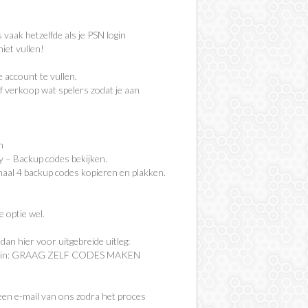
 vaak hetzelfde als je PSN login
iet vullen!
 account te vullen.
of verkoop wat spelers zodat je aan
n
y – Backup codes bekijken.
imaal 4 backup codes kopieren en plakken.
e optie wel.
an hier voor uitgebreide uitleg:
kje in: GRAAG ZELF CODES MAKEN
 een e-mail van ons zodra het proces