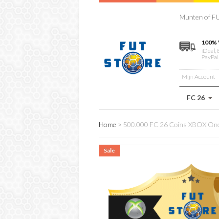
Munten of FU
100% 
iDeal, 
PayPal
Mijn Account
FC 26
Home
>
500.000 FC 26 Coins XBOX O
Sale