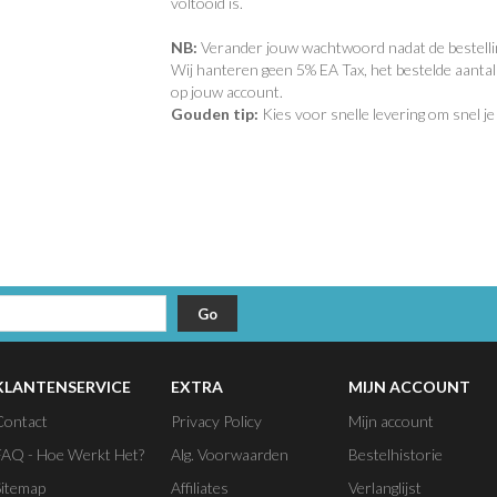
voltooid is.
NB:
Verander jouw wachtwoord nadat de bestelling 
Wij hanteren geen 5% EA Tax, het bestelde aantal
op jouw account.
Gouden tip:
Kies voor snelle levering om snel je
KLANTENSERVICE
EXTRA
MIJN ACCOUNT
Contact
Privacy Policy
Mijn account
FAQ - Hoe Werkt Het?
Alg. Voorwaarden
Bestelhistorie
Sitemap
Affiliates
Verlanglijst