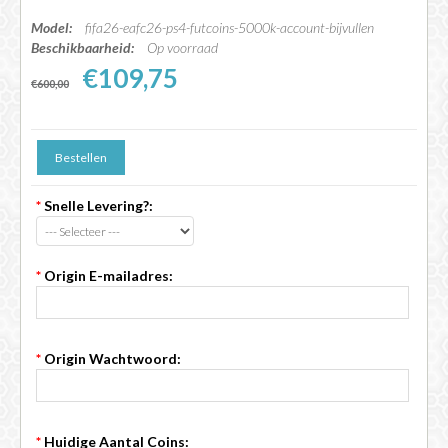
Model:
fifa26-eafc26-ps4-futcoins-5000k-account-bijvullen
Beschikbaarheid:
Op voorraad
€109,75
€600,00
*
Snelle Levering?:
*
Origin E-mailadres:
*
Origin Wachtwoord:
*
Huidige Aantal Coins: