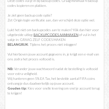
Deze codes vul je in bij backup codes. Graag minimaal 4 backup
codes kopieren en plakken.
Je ziet geen backup code optie?
Zet Origin login verificatie aan, dan verschijnt deze optie wel.
Lukt het niet om backupcodes aan te maken? Klik dan hier voor
uitgebreide uitleg:
BACKUPCODES AANMAKEN
of vul in het
vakje in: GRAAG ZELF CODES MAKEN
BELANGRIJK
: Tijdens het proces niet inloggen!
Vul hierboven jouw account gegevens in, je krijgt een e-mail van
ons zodra het proces voltooid is.
NB:
Verander jouw wachtwoord nadat de bestelling is voltooid
voor extra veiligheid.
Wij hanteren geen 5% EA Tax, het bestelde aantal FIFA coins
ontvang je dus daadwerkelijk op jouw account.
Gouden tip:
Kies voor snelle levering om snel je account terug
te krijgen!