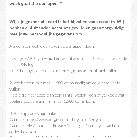
week gaat die dan open. **
Wij zijn gespecialiseerd in het bijvullen van accounts. Wij
hebben al duizenden accounts gevuld en gaan zorgvuldig
met jouw persoonlijke gegevens om.
Als eerste moet je de volgende 3 stappen doen:
1. Vul je EA/Origin E-mail en wachtwoord in. Dit is vaak hetzelfde
als je PSN login
Dit is belangrijk anders kunnen wij jouw account niet vullen!
2. We hebben minimaal 1.500 coins nodig om de je account te
vullen.
Heb je dit niet? Speel dan een aantal wedstrijden of verkoop wat
spelers zodat je aan minimaal 1.500 coins komt.
3. Backup codes aanmaken
Ga naar https://www.origin.com – Log in op Origin
Ga naar: My Account – Privacy Settings – Security – Backup
codes bekijken.