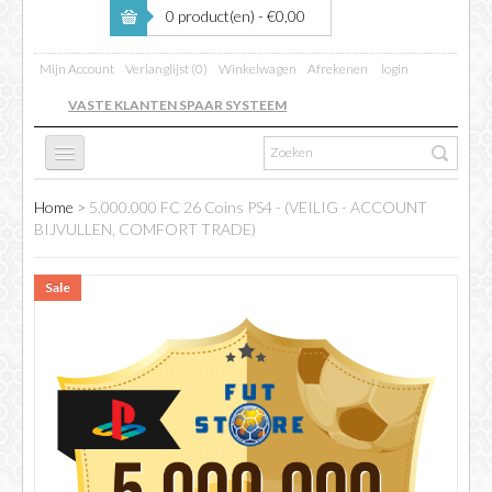
0 product(en) - €0,00
Mijn Account
Verlanglijst (0)
Winkelwagen
Afrekenen
login
VASTE KLANTEN SPAAR SYSTEEM
Home
>
5.000.000 FC 26 Coins PS4 - (VEILIG - ACCOUNT
FC 26
BIJVULLEN, COMFORT TRADE)
Sale
FIFA BOOSTING
COINS VERKOPEN
INFO