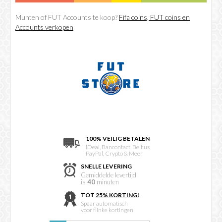
Munten of FUT Accounts te koop?
Fifa coins, FUT coins en
Accounts verkopen
100% VEILIG BETALEN
iDeal, Bancontact, Belfius
PayPal, Crypto & Meer
SNELLE LEVERING
Gemiddelde levertijd
is
40
minuten
TOT
25% KORTING!
Spaar automatisch
voor flinke kortingen