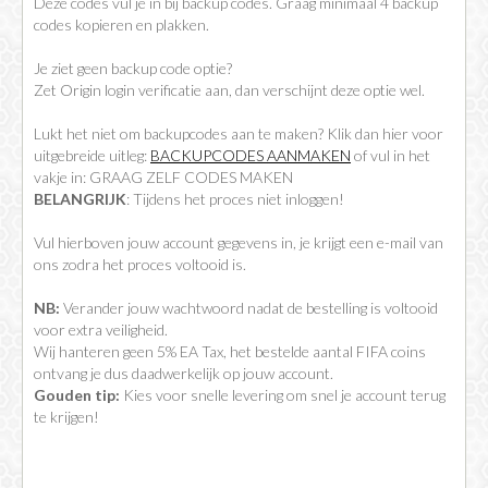
Deze codes vul je in bij backup codes. Graag minimaal 4 backup
codes kopieren en plakken.
Je ziet geen backup code optie?
Zet Origin login verificatie aan, dan verschijnt deze optie wel.
Lukt het niet om backupcodes aan te maken? Klik dan hier voor
uitgebreide uitleg:
BACKUPCODES AANMAKEN
of vul in het
vakje in: GRAAG ZELF CODES MAKEN
BELANGRIJK
: Tijdens het proces niet inloggen!
Vul hierboven jouw account gegevens in, je krijgt een e-mail van
ons zodra het proces voltooid is.
NB:
Verander jouw wachtwoord nadat de bestelling is voltooid
voor extra veiligheid.
Wij hanteren geen 5% EA Tax, het bestelde aantal FIFA coins
ontvang je dus daadwerkelijk op jouw account.
Gouden tip:
Kies voor snelle levering om snel je account terug
te krijgen!