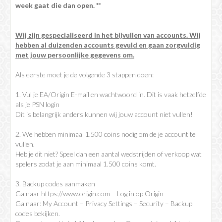
week gaat die dan open. **
Wij zijn gespecialiseerd in het bijvullen van accounts. Wij
hebben al duizenden accounts gevuld en gaan zorgvuldig
met jouw persoonlijke gegevens om.
Als eerste moet je de volgende 3 stappen doen:
1. Vul je EA/Origin E-mail en wachtwoord in. Dit is vaak hetzelfde
als je PSN login
Dit is belangrijk anders kunnen wij jouw account niet vullen!
2. We hebben minimaal 1.500 coins nodig om de je account te
vullen.
Heb je dit niet? Speel dan een aantal wedstrijden of verkoop wat
spelers zodat je aan minimaal 1.500 coins komt.
3. Backup codes aanmaken
Ga naar https://www.origin.com – Log in op Origin
Ga naar: My Account – Privacy Settings – Security – Backup
codes bekijken.