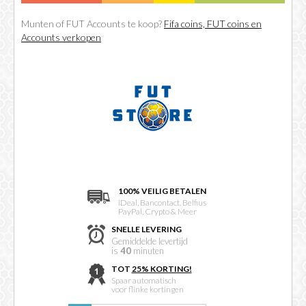
Munten of FUT Accounts te koop?
Fifa coins, FUT coins en
Accounts verkopen
100% VEILIG BETALEN
iDeal, Bancontact, Belfius
PayPal, Crypto & Meer
SNELLE LEVERING
Gemiddelde levertijd
is
40
minuten
TOT
25% KORTING!
Spaar automatisch
voor flinke kortingen