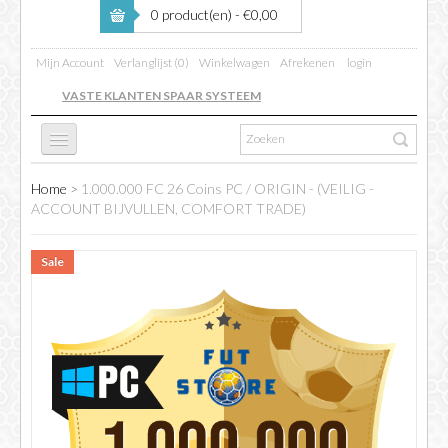
0 product(en) - €0,00
Mijn Account
Verlanglijst (0)
Winkelwagen
Afrekenen
login
VASTE KLANTEN SPAAR SYSTEEM
Home
>
1.000.000 FC 26 Coins PC / ORIGIN - (VEILIG -
FC 26
ACCOUNT BIJVULLEN, COMFORT TRADE)
Sale
FIFA BOOSTING
COINS VERKOPEN
INFO