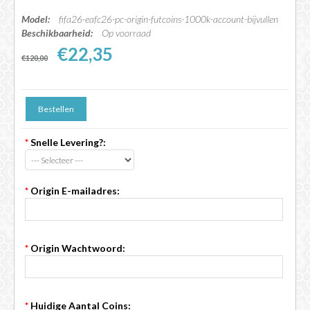
Model:
fifa26-eafc26-pc-origin-futcoins-1000k-account-bijvullen
Beschikbaarheid:
Op voorraad
€22,35
€120,00
*
Snelle Levering?:
*
Origin E-mailadres:
*
Origin Wachtwoord:
*
Huidige Aantal Coins: