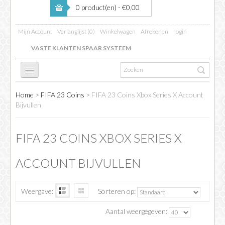
0 product(en) - €0,00
Mijn Account
Verlanglijst (0)
Winkelwagen
Afrekenen
login
VASTE KLANTEN SPAAR SYSTEEM
Home
>
FIFA 23 Coins
>
FIFA 23 Coins Xbox Series X Account
FC 26
Bijvullen
FIFA 23 COINS XBOX SERIES X
FIFA BOOSTING
ACCOUNT BIJVULLEN
COINS VERKOPEN
Weergave:
Sorteren op:
INFO
Aantal weergegeven: