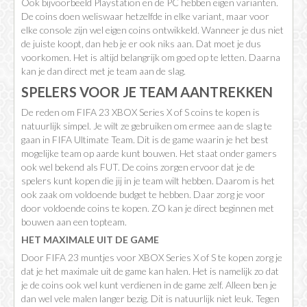
Ook bijvoorbeeld Playstation en de PC hebben eigen varianten.
De coins doen weliswaar hetzelfde in elke variant, maar voor
elke console zijn wel eigen coins ontwikkeld. Wanneer je dus niet
de juiste koopt, dan heb je er ook niks aan. Dat moet je dus
voorkomen. Het is altijd belangrijk om goed op te letten. Daarna
kan je dan direct met je team aan de slag.
SPELERS VOOR JE TEAM AANTREKKEN
De reden om FIFA 23 XBOX Series X of S coins te kopen is
natuurlijk simpel. Je wilt ze gebruiken om ermee aan de slag te
gaan in FIFA Ultimate Team. Dit is de game waarin je het best
mogelijke team op aarde kunt bouwen. Het staat onder gamers
ook wel bekend als FUT. De coins zorgen ervoor dat je de
spelers kunt kopen die jij in je team wilt hebben. Daarom is het
ook zaak om voldoende budget te hebben. Daar zorg je voor
door voldoende coins te kopen. ZO kan je direct beginnen met
bouwen aan een topteam.
HET MAXIMALE UIT DE GAME
Door FIFA 23 muntjes voor XBOX Series X of S te kopen zorg je
dat je het maximale uit de game kan halen. Het is namelijk zo dat
je de coins ook wel kunt verdienen in de game zelf. Alleen ben je
dan wel vele malen langer bezig. Dit is natuurlijk niet leuk. Tegen