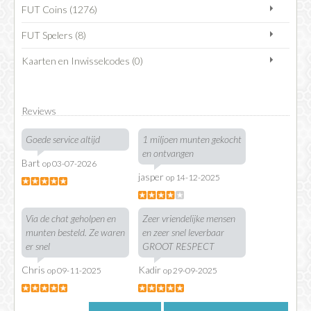
FUT Coins (1276)
FUT Spelers (8)
Kaarten en Inwisselcodes (0)
Reviews
Goede service altijd
1 miljoen munten gekocht
en ontvangen
Bart
op 03-07-2026
jasper
op 14-12-2025
Via de chat geholpen en
Zeer vriendelijke mensen
munten besteld. Ze waren
en zeer snel leverbaar
er snel
GROOT RESPECT
Chris
Kadir
op 09-11-2025
op 29-09-2025