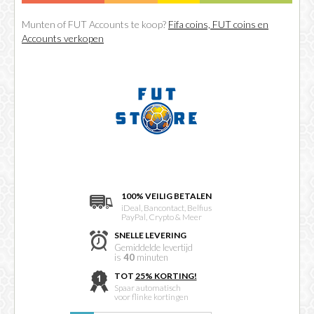
Munten of FUT Accounts te koop?
Fifa coins, FUT coins en
Accounts verkopen
100% VEILIG BETALEN
iDeal, Bancontact, Belfius
PayPal, Crypto & Meer
SNELLE LEVERING
Gemiddelde levertijd
is
40
minuten
TOT
25% KORTING!
Spaar automatisch
voor flinke kortingen