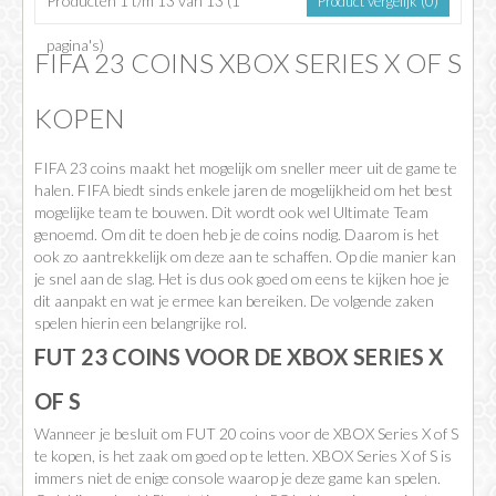
Producten 1 t/m 13 van 13 (1
Product vergelijk (0)
pagina's)
FIFA 23 COINS XBOX SERIES X OF S
KOPEN
FIFA 23 coins maakt het mogelijk om sneller meer uit de game te
halen. FIFA biedt sinds enkele jaren de mogelijkheid om het best
mogelijke team te bouwen. Dit wordt ook wel Ultimate Team
genoemd. Om dit te doen heb je de coins nodig. Daarom is het
ook zo aantrekkelijk om deze aan te schaffen. Op die manier kan
je snel aan de slag. Het is dus ook goed om eens te kijken hoe je
dit aanpakt en wat je ermee kan bereiken. De volgende zaken
spelen hierin een belangrijke rol.
FUT 23 COINS VOOR DE XBOX SERIES X
OF S
Wanneer je besluit om FUT 20 coins voor de XBOX Series X of S
te kopen, is het zaak om goed op te letten. XBOX Series X of S is
immers niet de enige console waarop je deze game kan spelen.