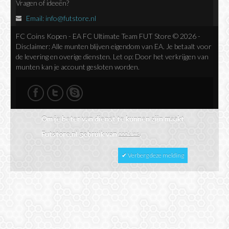
Vragen of ideeën?
Email:
info@futstore.nl
FC Coins Kopen - EA FC Ultimate Team FUT Store © 2026 -
Disclaimer: Alle munten blijven eigendom van EA. Je betaalt voor
de levering en overige diensten. Let op: Door het verkrijgen van
munten kan je account gesloten worden.
Om je beter van dienst te kunnen zijn maakt
Futstore.nl gebruik van
cookies
.
✔ Verberg deze melding