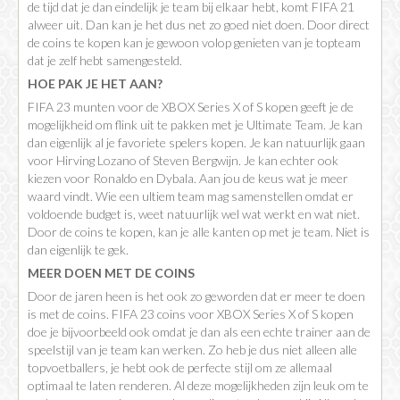
de tijd dat je dan eindelijk je team bij elkaar hebt, komt FIFA 21
alweer uit. Dan kan je het dus net zo goed niet doen. Door direct
de coins te kopen kan je gewoon volop genieten van je topteam
dat je zelf hebt samengesteld.
HOE PAK JE HET AAN?
FIFA 23 munten voor de XBOX Series X of S kopen geeft je de
mogelijkheid om flink uit te pakken met je Ultimate Team. Je kan
dan eigenlijk al je favoriete spelers kopen. Je kan natuurlijk gaan
voor Hirving Lozano of Steven Bergwijn. Je kan echter ook
kiezen voor Ronaldo en Dybala. Aan jou de keus wat je meer
waard vindt. Wie een ultiem team mag samenstellen omdat er
voldoende budget is, weet natuurlijk wel wat werkt en wat niet.
Door de coins te kopen, kan je alle kanten op met je team. Niet is
dan eigenlijk te gek.
MEER DOEN MET DE COINS
Door de jaren heen is het ook zo geworden dat er meer te doen
is met de coins. FIFA 23 coins voor XBOX Series X of S kopen
doe je bijvoorbeeld ook omdat je dan als een echte trainer aan de
speelstijl van je team kan werken. Zo heb je dus niet alleen alle
topvoetballers, je hebt ook de perfecte stijl om ze allemaal
optimaal te laten renderen. Al deze mogelijkheden zijn leuk om te