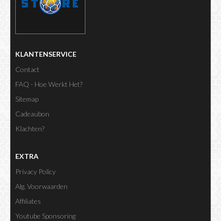
KLANTENSERVICE
Contact
FAQ - Hoe Werkt Het?
Sitemap
Cadeaubon
Klachten?
EXTRA
Privacy Policy
Alg. Voorwaarden
Affiliates
Youtube Sponsoring