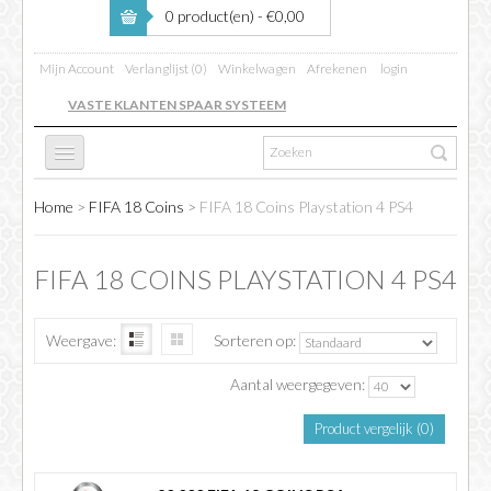
0 product(en) - €0,00
Mijn Account
Verlanglijst (0)
Winkelwagen
Afrekenen
login
VASTE KLANTEN SPAAR SYSTEEM
Home
>
FIFA 18 Coins
>
FIFA 18 Coins Playstation 4 PS4
FC 26
FIFA 18 COINS PLAYSTATION 4 PS4
FIFA BOOSTING
Weergave:
Sorteren op:
COINS VERKOPEN
Aantal weergegeven:
Product vergelijk (0)
INFO