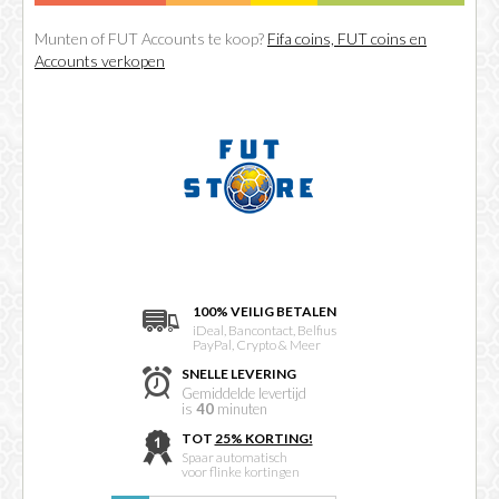
Munten of FUT Accounts te koop?
Fifa coins, FUT coins en
Accounts verkopen
100% VEILIG BETALEN
iDeal, Bancontact, Belfius
PayPal, Crypto & Meer
SNELLE LEVERING
Gemiddelde levertijd
is
40
minuten
TOT
25% KORTING!
Spaar automatisch
voor flinke kortingen