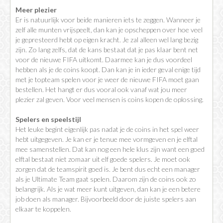
Meer plezier
Er is natuurlijk voor beide manieren iets te zeggen. Wanneer je
zelf alle munten vrijspeelt, dan kan je opscheppen over hoe veel
je gepresteerd hebt op eigen kracht. Je zal alleen wel lang bezig
zijn. Zo lang zelfs, dat de kans bestaat dat je pas klaar bent net
voor de nieuwe FIFA uitkomt. Daarmee kan je dus voordeel
hebben als je de coins koopt. Dan kan je in ieder geval enige tijd
met je topteam spelen voor je weer de nieuwe FIFA moet gaan
bestellen. Het hangt er dus vooral ook vanaf wat jou meer
plezier zal geven. Voor veel mensen is coins kopen de oplossing.
Spelers en speelstijl
Het leuke begint eigenlijk pas nadat je de coins in het spel weer
hebt uitgegeven. Je kan er je tenue mee vormgeven en je elftal
mee samenstellen. Dat kan nog een hele klus zijn want een goed
elftal bestaat niet zomaar uit elf goede spelers. Je moet ook
zorgen dat de teamspirit goed is. Je bent dus echt een manager
als je Ultimate Team gaat spelen. Daarom zijn de coins ook zo
belangrijk. Als je wat meer kunt uitgeven, dan kan je een betere
job doen als manager. Bijvoorbeeld door de juiste spelers aan
elkaar te koppelen.