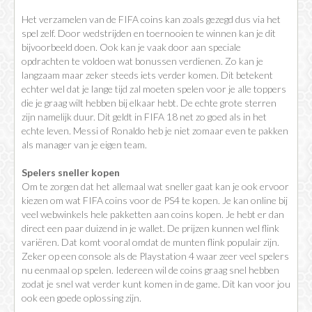
Het verzamelen van de FIFA coins kan zoals gezegd dus via het
spel zelf. Door wedstrijden en toernooien te winnen kan je dit
bijvoorbeeld doen. Ook kan je vaak door aan speciale
opdrachten te voldoen wat bonussen verdienen. Zo kan je
langzaam maar zeker steeds iets verder komen. Dit betekent
echter wel dat je lange tijd zal moeten spelen voor je alle toppers
die je graag wilt hebben bij elkaar hebt. De echte grote sterren
zijn namelijk duur. Dit geldt in FIFA 18 net zo goed als in het
echte leven. Messi of Ronaldo heb je niet zomaar even te pakken
als manager van je eigen team.
Spelers sneller kopen
Om te zorgen dat het allemaal wat sneller gaat kan je ook ervoor
kiezen om wat FIFA coins voor de PS4 te kopen. Je kan online bij
veel webwinkels hele pakketten aan coins kopen. Je hebt er dan
direct een paar duizend in je wallet. De prijzen kunnen wel flink
variëren. Dat komt vooral omdat de munten flink populair zijn.
Zeker op een console als de Playstation 4 waar zeer veel spelers
nu eenmaal op spelen. Iedereen wil de coins graag snel hebben
zodat je snel wat verder kunt komen in de game. Dit kan voor jou
ook een goede oplossing zijn.