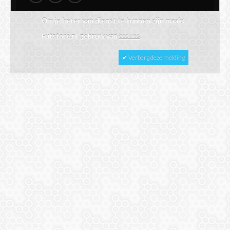
Om je beter van dienst te kunnen zijn maakt
Futstore.nl gebruik van
cookies
.
✔ Verberg deze melding