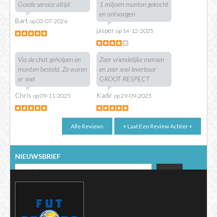
Goede service altijd
1 miljoen munten gekocht
en ontvangen
Bart
op 03-07-2026
jasper
op 14-12-2025
Via de chat geholpen en
Zeer vriendelijke mensen
munten besteld. Ze waren
en zeer snel leverbaar
er snel
GROOT RESPECT
Chris
Kadir
op 09-11-2025
op 29-09-2025
NIEUWSBRIEF