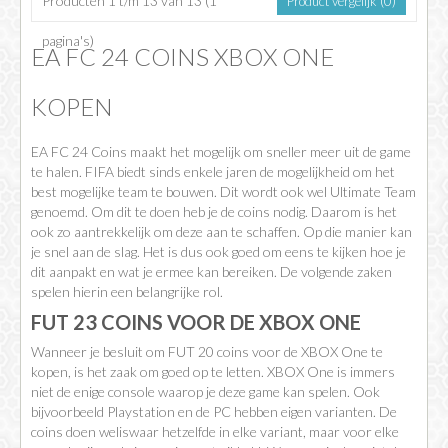
Producten 1 t/m 13 van 13 (1
Product vergelijk (0)
pagina's)
EA FC 24 COINS XBOX ONE
KOPEN
EA FC 24 Coins maakt het mogelijk om sneller meer uit de game
te halen. FIFA biedt sinds enkele jaren de mogelijkheid om het
best mogelijke team te bouwen. Dit wordt ook wel Ultimate Team
genoemd. Om dit te doen heb je de coins nodig. Daarom is het
ook zo aantrekkelijk om deze aan te schaffen. Op die manier kan
je snel aan de slag. Het is dus ook goed om eens te kijken hoe je
dit aanpakt en wat je ermee kan bereiken. De volgende zaken
spelen hierin een belangrijke rol.
FUT 23 COINS VOOR DE XBOX ONE
Wanneer je besluit om FUT 20 coins voor de XBOX One te
kopen, is het zaak om goed op te letten. XBOX One is immers
niet de enige console waarop je deze game kan spelen. Ook
bijvoorbeeld Playstation en de PC hebben eigen varianten. De
coins doen weliswaar hetzelfde in elke variant, maar voor elke