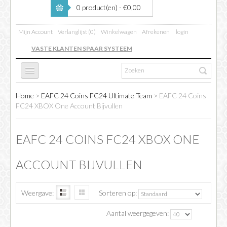
0 product(en) - €0,00
Mijn Account
Verlanglijst (0)
Winkelwagen
Afrekenen
login
VASTE KLANTEN SPAAR SYSTEEM
Home
>
EAFC 24 Coins FC24 Ultimate Team
>
EAFC 24 Coins
FC 26
FC24 XBOX One Account Bijvullen
EAFC 24 COINS FC24 XBOX ONE
FIFA BOOSTING
ACCOUNT BIJVULLEN
COINS VERKOPEN
Weergave:
Sorteren op:
INFO
Aantal weergegeven: