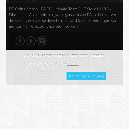
FC Coins Kopen - EA FC Ultimate Team FUT Store © 2026 -
Disclaimer: Alle munten blijven eigendom van EA. Je betaalt voor
de levering en overige diensten. Let op: Door het verkrijgen van
munten kan je account gesloten worden.
Om je beter van dienst te kunnen zijn maakt
Futstore.nl gebruik van
cookies
.
✔ Verberg deze melding