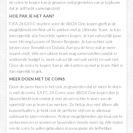
de coins te kopen kan je gewoon volop genieten van je topteam
dat je zelf hebt samengesteld.
HOE PAK JE HET AAN?
FIFA 24 EA FC munten voor de XBOX One kopen geeft je de
mogelijkheid om flink uit te pakken met je Ultimate Team. Je kan
dan eigenlijk al je favoriete spelers kopen. Je kan natuurlijk gaan
voor Hirving Lozano of Steven Bergwijn. Je kan echter ook
kiezen voor Ronaldo en Dybala. Aan jou de keus wat je meer
waard vindt. Wie een ultiem team mag samenstellen omdat er
voldoende budget is, weet natuurlijk wel wat werkt en wat niet.
Door de coins te kopen, kan je alle kanten op met je team. Niet is
dan eigenlijk te gek.
MEER DOEN MET DE COINS
Door de jaren heen is het ook zo geworden dat er meer te doen
is met de coins. EA FC 24 Coins voor XBOX One kopen doe je
bijvoorbeeld ook omdat je dan als een echte trainer aan de
speelstijl van je team kan werken. Zo heb je dus niet alleen alle
topvoetballers, je hebt ook de perfecte stijl om ze allemaal
optimaal te laten renderen. Al deze mogelijkheden zijn leuk om te
verkennen en er komen er bovendien steeds meer bij. Alle reden
om de coins te willen gebruiken in jouw game als liefhebber.