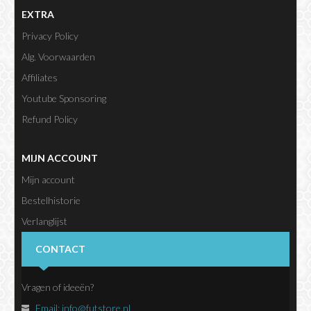
EXTRA
Privacy Policy
Alg. Voorwaarden
Affiliates
Youtube Sponsoring
Refund Policy
MIJN ACCOUNT
Mijn account
Bestelhistorie
Verlanglijst
Nieuwsbrief
CONTACT
Vragen of ideeën?
Email:
info@futstore.nl