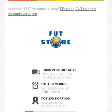
Munten of FUT Accounts te koop?
Fifa coins, FUT coins en
Accounts verkopen
100% VEILIG BETALEN
iDeal, Bancontact, Belfius
PayPal, Crypto & Meer
SNELLE LEVERING
Gemiddelde levertijd
is
40
minuten
TOT
25% KORTING!
Spaar automatisch
voor flinke kortingen