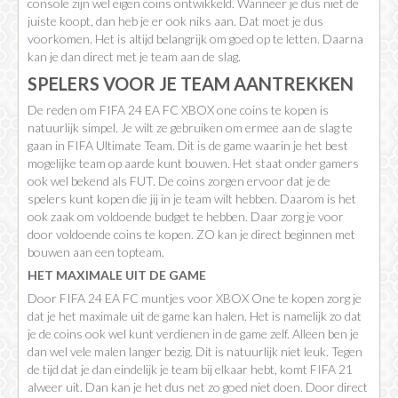
console zijn wel eigen coins ontwikkeld. Wanneer je dus niet de
juiste koopt, dan heb je er ook niks aan. Dat moet je dus
voorkomen. Het is altijd belangrijk om goed op te letten. Daarna
kan je dan direct met je team aan de slag.
SPELERS VOOR JE TEAM AANTREKKEN
De reden om FIFA 24 EA FC XBOX one coins te kopen is
natuurlijk simpel. Je wilt ze gebruiken om ermee aan de slag te
gaan in FIFA Ultimate Team. Dit is de game waarin je het best
mogelijke team op aarde kunt bouwen. Het staat onder gamers
ook wel bekend als FUT. De coins zorgen ervoor dat je de
spelers kunt kopen die jij in je team wilt hebben. Daarom is het
ook zaak om voldoende budget te hebben. Daar zorg je voor
door voldoende coins te kopen. ZO kan je direct beginnen met
bouwen aan een topteam.
HET MAXIMALE UIT DE GAME
Door FIFA 24 EA FC muntjes voor XBOX One te kopen zorg je
dat je het maximale uit de game kan halen. Het is namelijk zo dat
je de coins ook wel kunt verdienen in de game zelf. Alleen ben je
dan wel vele malen langer bezig. Dit is natuurlijk niet leuk. Tegen
de tijd dat je dan eindelijk je team bij elkaar hebt, komt FIFA 21
alweer uit. Dan kan je het dus net zo goed niet doen. Door direct