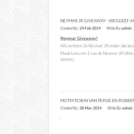
FILTER
NEYMAR JR GIVEAWAY - WEGGEEF AC
Created By :
24-Feb-2014
Write By:
admin
Neymar Giveaway!
Wij verloten 2x Neymar JR onder alle best
Maak kans om 1 van de Neymar JR Ultima
winnen.
Read More
MOTM ROBIN VAN PERSIE EN ROBBEN
Created By :
28-Mar-2014
Write By:
admin
.
Read More