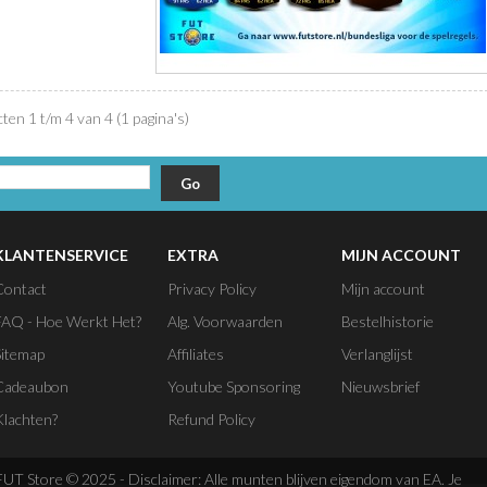
ten 1 t/m 4 van 4 (1 pagina's)
KLANTENSERVICE
EXTRA
MIJN ACCOUNT
Contact
Privacy Policy
Mijn account
FAQ - Hoe Werkt Het?
Alg. Voorwaarden
Bestelhistorie
Sitemap
Affiliates
Verlanglijst
Cadeaubon
Youtube Sponsoring
Nieuwsbrief
Klachten?
Refund Policy
T Store © 2025 - Disclaimer: Alle munten blijven eigendom van EA. Je