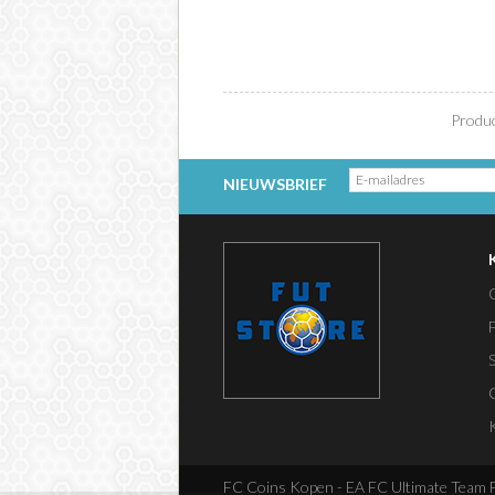
Produc
NIEUWSBRIEF
FC Coins Kopen - EA FC Ultimate Team FU