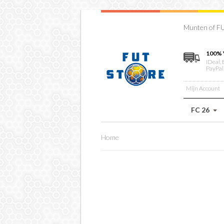
Munten of FU
100% 
iDeal, 
PayPal
Mijn Account
FC 26
Home