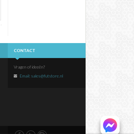
CONTACT
Vragen of ideeën?
Email:
sales@futstore.nl