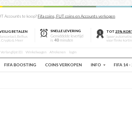
T Accounts te koop?
Fifa coins, FUT coins en Accounts verkopen
SNELLE LEVERING
VEILIG BETALEN
TOT
25% KOR
Gemiddelde levertijd
Bancontact, Belfius
Spaar automatis
is
40
minuten
, Crypto & Meer
voor flinke korti
Verlanglijst (0)
Winkelwagen
Afrekenen
login
FIFA BOOSTING
COINS VERKOPEN
INFO
FIFA 14 -