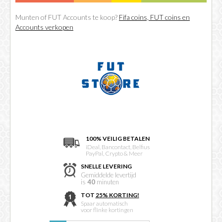
Munten of FUT Accounts te koop?
Fifa coins, FUT coins en
Accounts verkopen
100% VEILIG BETALEN
iDeal, Bancontact, Belfius
PayPal, Crypto & Meer
SNELLE LEVERING
Gemiddelde levertijd
is
40
minuten
TOT
25% KORTING!
Spaar automatisch
voor flinke kortingen