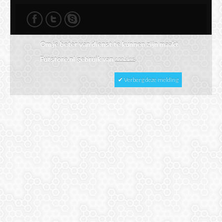
Om je beter van dienst te kunnen zijn maakt
Futstore.nl gebruik van
cookies
.
✔ Verberg deze melding