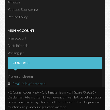
Affiliates
Youtube Sponsoring
Refund Policy
MIJN ACCOUNT
Mijn account
Bestelhistorie
Verlanglijst
Nieuwsbrief
CONTACT
Vragen of ideeën?
Email:
info@futstore.nl
FC Coins Kopen - EA FC Ultimate Team FUT Store © 2026 -
Disclaimer: Alle munten blijven eigendom van EA. Je betaalt voor
de levering en overige diensten. Let op: Door het verkrijgen van
munten kan je account gesloten worden.