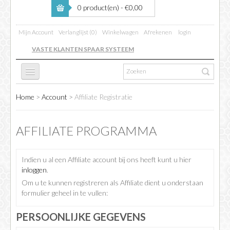
0 product(en) - €0,00
Mijn Account
Verlanglijst (0)
Winkelwagen
Afrekenen
login
VASTE KLANTEN SPAAR SYSTEEM
Home
>
Account
>
Affiliate Registratie
FC 26
AFFILIATE PROGRAMMA
FIFA BOOSTING
Indien u al een Affiliate account bij ons heeft kunt u hier
inloggen
.
COINS VERKOPEN
Om u te kunnen registreren als Affiliate dient u onderstaan
formulier geheel in te vullen:
INFO
PERSOONLIJKE GEGEVENS